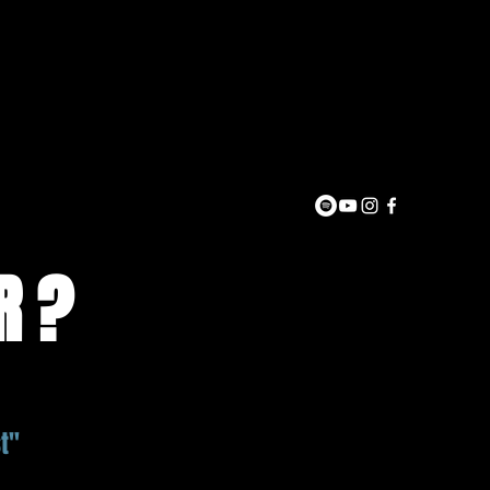
R?
t"